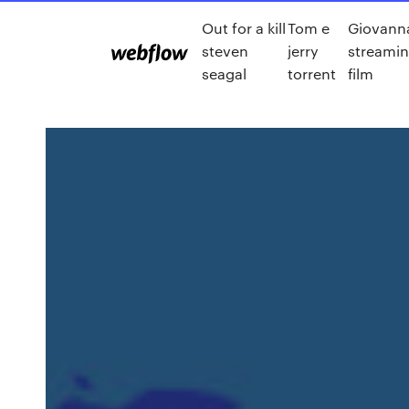
Out for a kill
Tom e
Giovann
steven
jerry
streaming
seagal
torrent
film